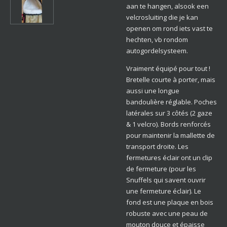
aan te hangen, alsook een
velcrosluiting die je kan
openen om rond iets vast te
hechten, vb rondom
autogordelsysteem.
Vraiment équipé pour tout !
Bretelle courte à porter, mais
aussi une longue
bandoulière réglable. Poches
latérales sur 3 côtés (2 gaze
& 1 velcro). Bords renforcés
pour maintenir la mallette de
transport droite. Les
fermetures éclair ont un clip
de fermeture (pour les
Snuffels qui savent ouvrir
une fermeture éclair). Le
fond est une plaque en bois
robuste avec une peau de
mouton douce et épaisse