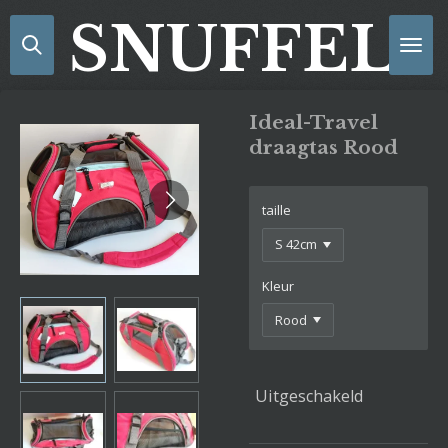
Ga
SNUFFELS
direct
naar
de
hoofdinhoud
Ideal-Travel
draagtas Rood
taille
Kleur
Uitgeschakeld