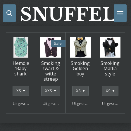
Ga
SNUFFELS
direct
naar
de
hoofdinhoud
Sale!
Hemdje
Smoking
Smoking
Smoking
'Baby
zwart &
Golden
Maffia
shark'
witte
boy
style
streep
Uitgeschakeld
Uitgeschakeld
Uitgeschakeld
Uitgeschakeld