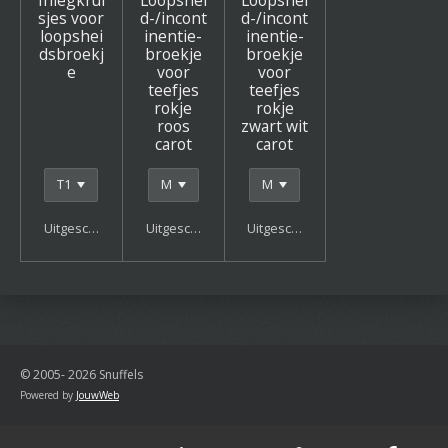
sjes voor
d-/incont
d-/incont
loopshei
inentie-
inentie-
dsbroekj
broekje
broekje
e
voor
voor
teefjes
teefjes
rokje
rokje
roos
zwart wit
carot
carot
Uitgeschakeld
Uitgeschakeld
Uitgeschakeld
© 2005- 2026 Snuffels
Powered by
JouwWeb