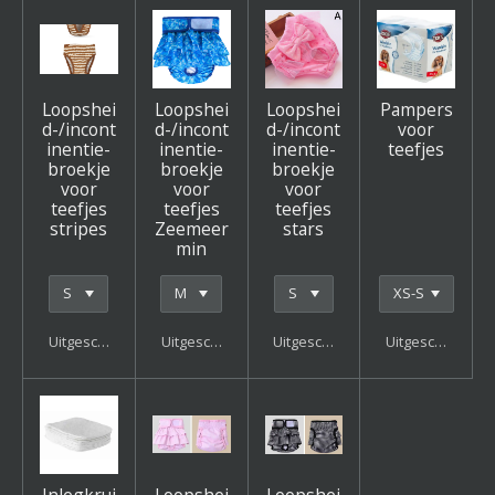
Loopshei
Loopshei
Loopshei
Pampers
d-/incont
d-/incont
d-/incont
voor
inentie-
inentie-
inentie-
teefjes
broekje
broekje
broekje
voor
voor
voor
teefjes
teefjes
teefjes
stripes
Zeemeer
stars
min
Uitgeschakeld
Uitgeschakeld
Uitgeschakeld
Uitgeschakeld
Inlegkrui
Loopshei
Loopshei