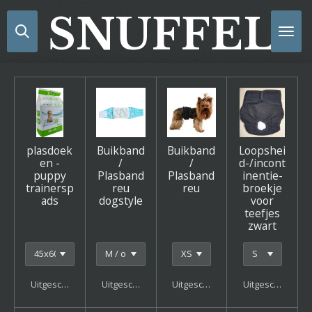
Ga
SNUFFELS
direct
naar
de
hoofdinhoud
plasdoek
Buikband
Buikband
Loopshei
en -
/
/
d-/incont
puppy
Plasband
Plasband
inentie-
trainersp
reu
reu
broekje
ads
dogstyle
voor
teefjes
zwart
Uitgeschakeld
Uitgeschakeld
Uitgeschakeld
Uitgeschakeld