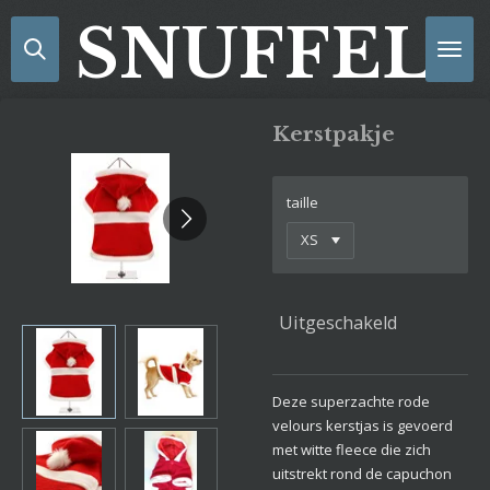
Ga
SNUFFELS
direct
naar
de
hoofdinhoud
Kerstpakje
taille
Uitgeschakeld
Deze superzachte rode
velours kerstjas is gevoerd
met witte fleece die zich
uitstrekt rond de capuchon