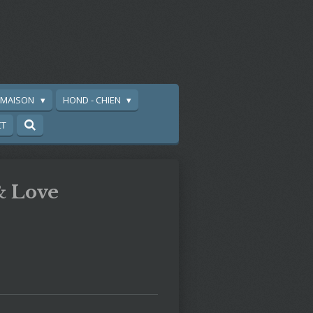
A MAISON
HOND - CHIEN
CT
& Love