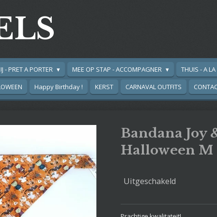
ELS
IJ - PRET A PORTER
MEE OP STAP - ACCOMPAGNER
THUIS - A L
LOWEEN
Happy Birthday !
KERST
CARNAVAL OUTFITS
CONTA
Bandana Joy 
Halloween M
Uitgeschakeld
Prachtige kwalitateit!