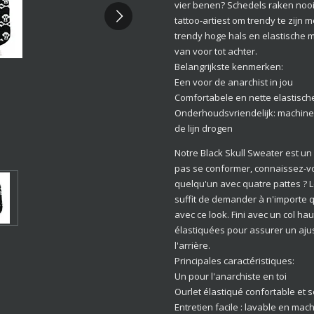
vier benen? Schedels raken noo
tattoo-artiest om trendy te zijn
trendy hoge hals en elastische
van voor tot achter.
Belangrijkste kenmerken:
Een voor de anarchist in jou
Comfortabele en nette elastisch
Onderhoudsvriendelijk: machin
de lijn drogen
Notre Black Skull Sweater est un
pas se conformer, connaissez-v
quelqu'un avec quatre pattes ? L
suffit de demander à n'importe q
avec ce look. Fini avec un col h
élastiquées pour assurer un ajus
l'arrière.
Principales caractéristiques:
Un pour l'anarchiste en toi
Ourlet élastiqué confortable et so
Entretien facile : lavable en mac