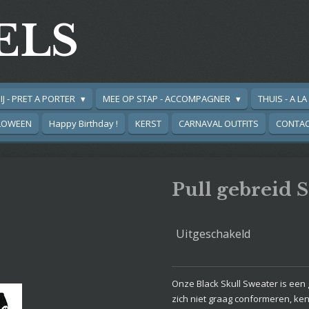
ELS
IJ - PRET A PORTER
MEE OP STAP - ACCOMPAGNER
THUIS - A L
LOWEEN
Happy Birthday !
KERST
CARNAVAL OUTFITS
CONTA
Pull gebreid 
Uitgeschakeld
Onze Black Skull Sweater is een
zich niet graag conformeren, ke