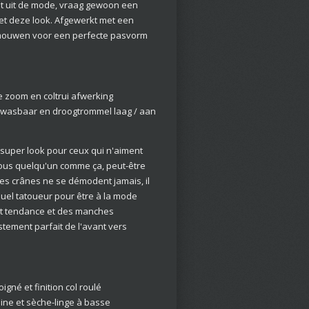
it uit de mode, vraag gewoon een
 met deze look. Afgewerkt met een
 mouwen voor een perfecte pasvorm
e zoom en coltrui afwerking
ewasbaar en droogtrommel laag / aan
 super look pour ceux qui n'aiment
ous quelqu'un comme ça, peut-être
es crânes ne se démodent jamais, il
uel tatoueur pour être à la mode
aut tendance et des manches
tement parfait de l'avant vers
igné et finition col roulé
hine et sèche-linge à basse