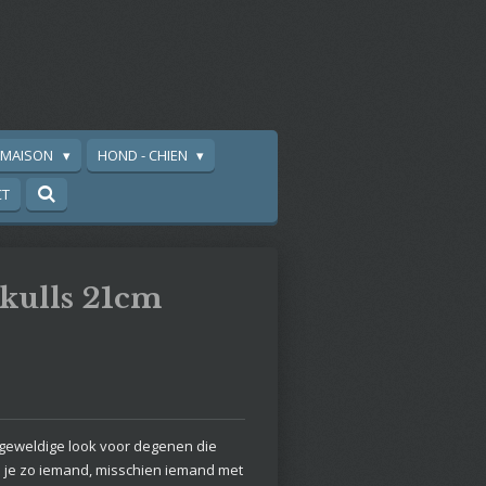
A MAISON
HOND - CHIEN
CT
Skulls 21cm
 geweldige look voor degenen die
n je zo iemand, misschien iemand met