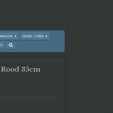
A MAISON
HOND - CHIEN
CT
-Rood 35cm