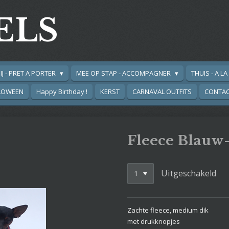
ELS
IJ - PRET A PORTER
MEE OP STAP - ACCOMPAGNER
THUIS - A L
LOWEEN
Happy Birthday !
KERST
CARNAVAL OUTFITS
CONTA
Fleece Blauw
Uitgeschakeld
Zachte fleece, medium dik
met drukknopjes