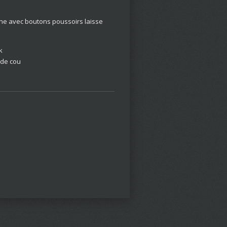
nne
avec boutons poussoirs
laisse
k
r de cou