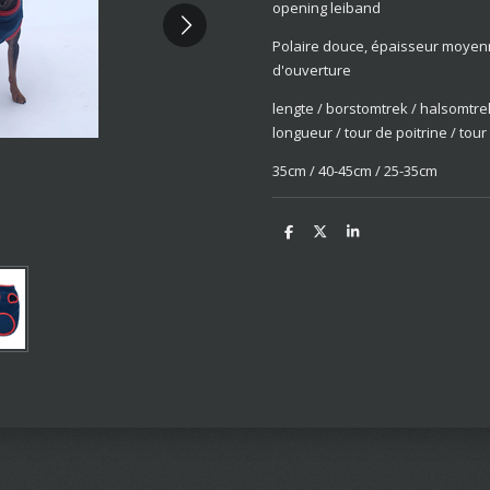
opening leiband
Polaire douce, épaisseur moye
d'ouverture
lengte / borstomtrek / halsomtre
longueur / tour de poitrine / tou
35cm / 40-45cm / 25-35cm
D
D
S
e
e
h
l
e
a
e
l
r
n
e