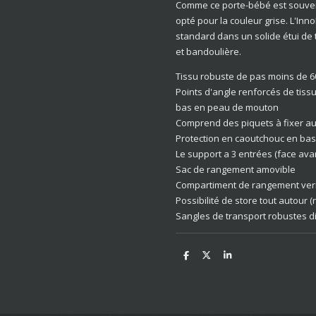
Comme ce porte-bébé est souvent 
opté pour la couleur grise. L'Inno
standard dans un solide étui de 
et bandoulière.
Tissu robuste de pas moins de 
Points d'angle renforcés de tiss
bas en peau de mouton
Comprend des piquets à fixer au
Protection en caoutchouc en bas
Le support a 3 entrées (face ava
Sac de rangement amovible
Compartiment de rangement verro
Possibilité de store tout autour 
Sangles de transport robustes d
D
D
S
e
e
h
l
e
a
e
l
r
n
e