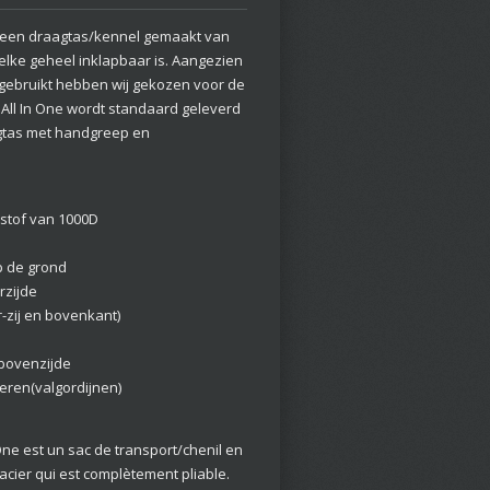
is een draagtas/kennel gemaakt van
elke geheel inklapbaar is. Aangezien
t gebruikt hebben wij gekozen voor de
r All In One wordt standaard geleverd
agtas met handgreep en
stof van 1000D
op de grond
rzijde
r-zij en bovenkant)
 bovenzijde
eren(valgordijnen)
One est un sac de transport/chenil en
acier qui est complètement pliable.