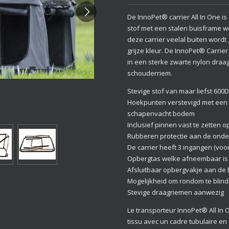
De InnoPet® carrier All In One 
stof met een stalen buisframe w
deze carrier veelal buiten word
grijze kleur. De InnoPet® Carrie
in een sterke zwarte nylon dra
schouderriem.
Stevige stof van maar liefst 600D
Hoekpunten verstevigd met een 
schapenvacht bodem
Inclusief pinnen vast te zetten 
Rubberen protectie aan de onde
De carrier heeft 3 ingangen (voo
Opbergtas welke afneembaar is
Afsluitbaar opbergvakje aan de
Mogelijkheid om rondom te blind
Stevige draagriemen aanwezig
Le transporteur InnoPet® All In 
tissu avec un cadre tubulaire en 