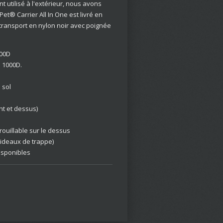
utilisé à l'extérieur, nous avons
Pet® Carrier All In One est livré en
transport en nylon noir avec poignée
600D
u 1000D.
 sol
nt et dessus)
uillable sur le dessus
(rideaux de trappe)
isponibles