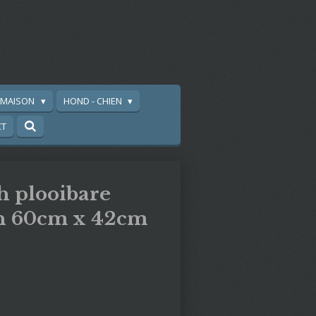
A MAISON
HOND - CHIEN
CT
h plooibare
n 60cm x 42cm