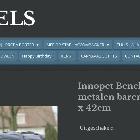
ELS
IJ - PRET A PORTER
MEE OP STAP - ACCOMPAGNER
THUIS - A L
LOWEEN
Happy Birthday !
KERST
CARNAVAL OUTFITS
CONTA
Innopet Benc
metalen bare
x 42cm
Uitgeschakeld