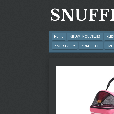
Ga
SNUFF
direct
naar
de
hoofdinhoud
Home
NIEUW - NOUVELLES
KLED
KAT - CHAT
ZOMER - ETE
HAL