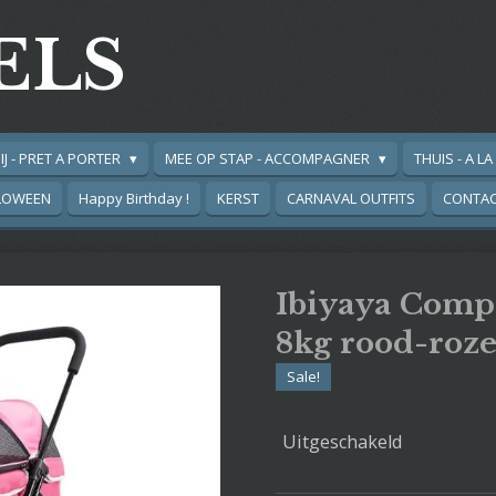
ELS
IJ - PRET A PORTER
MEE OP STAP - ACCOMPAGNER
THUIS - A L
LOWEEN
Happy Birthday !
KERST
CARNAVAL OUTFITS
CONTA
Ibiyaya Comp
8kg rood-roz
Sale!
Uitgeschakeld