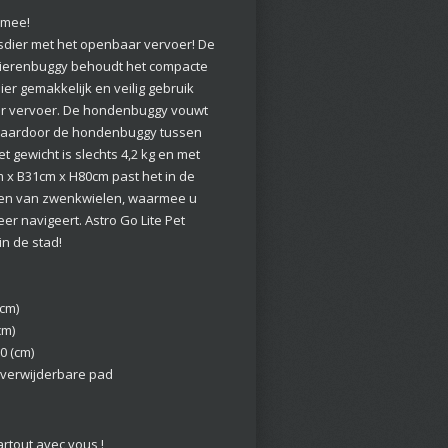
l mee!
dier met het openbaar vervoer! De
 dierenbuggy behoudt het compacte
er gemakkelijk en veilig gebruik
r vervoer. De hondenbuggy vouwt
 waardoor de hondenbuggy tussen
t gewicht is slechts 4,2 kg en met
 x B31cm x H80cm past het in de
zien van zwenkwielen, waarmee u
er navigeert. Astro Go Lite Pet
in de stad!
(cm)
cm)
0 (cm)
/ verwijderbare pad
artout avec vous !