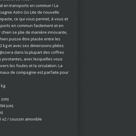
l en transports en commun ! La
agnie Astro Go Lite de nouvelle
mpacte, ce qui vous permet, à vous et
ansports en commun facilement et en
r chien se plie de manière innovante,
hien puisse être placée entre les
,2 kg et avec ses dimensions pliées
lissera dans la plupart des coffres
es pivotantes, avec lesquelles vous
ers les foules et la circulation. La
imaux de compagnie est parfaite pour
 kg
 (cm)
94 (cm)
m)
é x2 / coussin amovible