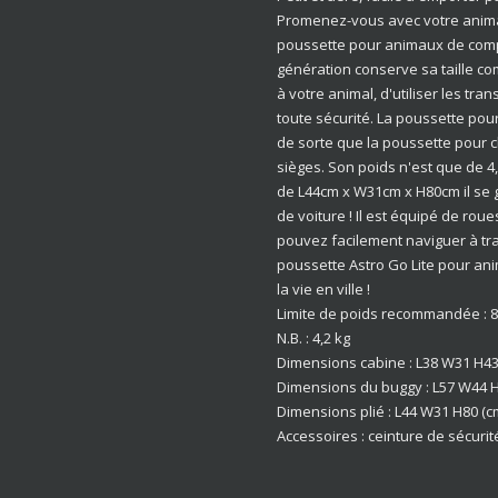
Promenez-vous avec votre anima
poussette pour animaux de comp
génération conserve sa taille co
à votre animal, d'utiliser les tr
toute sécurité. La poussette pou
de sorte que la poussette pour c
sièges. Son poids n'est que de 4
de L44cm x W31cm x H80cm il se g
de voiture ! Il est équipé de rou
pouvez facilement naviguer à trav
poussette Astro Go Lite pour an
la vie en ville !
Limite de poids recommandée : 8
N.B. : 4,2 kg
Dimensions cabine : L38 W31 H43
Dimensions du buggy : L57 W44 H
Dimensions plié : L44 W31 H80 (c
Accessoires : ceinture de sécurit