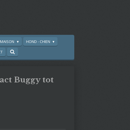
A MAISON
HOND - CHIEN
CT
act Buggy tot
e