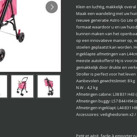
Klein en luchtig, makkelijk overa
Maak een wandeling met uw huis
nieuwe generatie Astro Go Lite
formaat waardoor u en uw huisdi
kunnen maken van het openbaa
op een innovatieve manier op,
stoelen geplaatst kan worden. He
ingeklapte afmetingen van L44cm
meeste autokoffers! Hij is voor
gemakkelijk door drukte en verke
Stroller is perfect voor het leven 
Aanbevolen gewichtslimiet: 8 kg
N.W .: 4,2 kg
Afmetingen cabine: L38 B31 H43 
Afmetingen buggy: L57 B44 H94 (
Afmetingen ingeklapt: L44 B31 H8
Accessoires: veiligheidsriem x2 
Petit et aéré, facile à emporter p