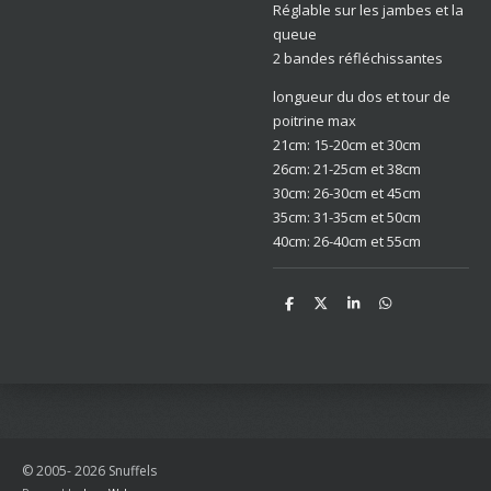
Réglable sur les jambes et la
queue
2 bandes réfléchissantes
longueur du dos et tour de
poitrine max
21cm: 15-20cm et 30cm
26cm: 21-25cm et 38cm
30cm: 26-30cm et 45cm
35cm: 31-35cm et 50cm
40cm: 26-40cm et 55cm
D
D
S
D
e
e
h
e
l
e
a
l
e
l
r
e
n
e
n
© 2005- 2026 Snuffels