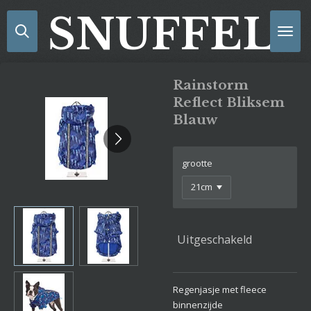
Ga
SNUFFELS
direct
naar
de
hoofdinhoud
Rainstorm
Reflect Bliksem
Blauw
grootte
Uitgeschakeld
Regenjasje met fleece
binnenzijde