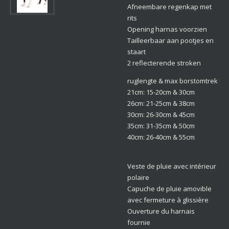
Afneembare regenkap met
rits
Opening harnas voorzien
Tailleerbaar aan pootjes en
staart
2 reflecterende stroken
ruglengte & max borstomtrek
21cm: 15-20cm & 30cm
26cm: 21-25cm & 38cm
30cm: 26-30cm & 45cm
35cm: 31-35cm & 50cm
40cm: 26-40cm & 55cm
Veste de pluie avec intérieur
polaire
Capuche de pluie amovible
avec fermeture à glissière
Ouverture du harnais
fournie