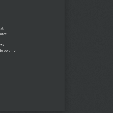
aak
forcé
rek
e poitrine