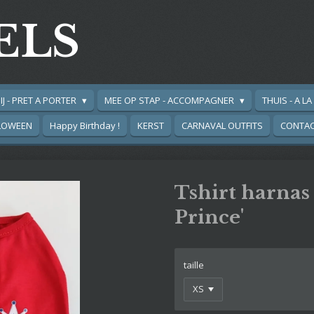
ELS
IJ - PRET A PORTER
MEE OP STAP - ACCOMPAGNER
THUIS - A L
LOWEEN
Happy Birthday !
KERST
CARNAVAL OUTFITS
CONTA
Tshirt harnas 
Prince'
taille