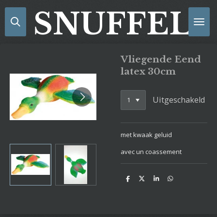
Ga
SNUFFELS
direct
naar
de
hoofdinhoud
Vliegende Eend
latex 30cm
Uitgeschakeld
met kwaak geluid
avec un coassement
D
D
S
D
e
e
h
e
l
e
a
l
e
l
r
e
n
e
n