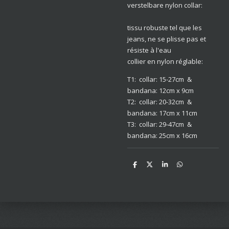
verstelbare nylon collar:
tissu robuste tel que les
jeans, ne se plisse pas et
résiste à l'eau
collier en nylon réglable:
T1: collar: 15-27cm &
bandana: 12cm x 9cm
T2: collar: 20-32cm &
bandana: 17cm x 11cm
T3: collar: 29-47cm &
bandana: 25cm x 16cm
D
D
S
D
e
e
h
e
l
e
a
l
e
l
r
e
n
e
n