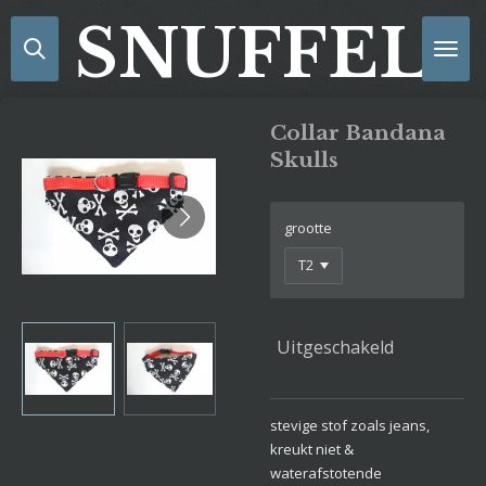
Ga
SNUFFELS
direct
naar
de
hoofdinhoud
Collar Bandana
Skulls
grootte
Uitgeschakeld
stevige stof zoals jeans,
kreukt niet &
waterafstotende