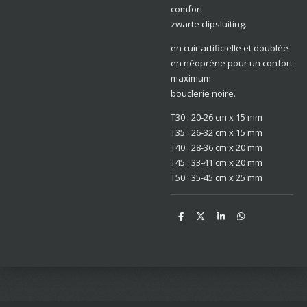
comfort
zwarte clipsluiting.
en cuir artificielle et doublée
en néoprène pour un confort
maximum
bouclerie noire.
T30 : 20-26 cm x 15 mm
T35 : 26-32 cm x 15 mm
T40 : 28-36 cm x 20 mm
T45 : 33-41 cm x 20 mm
T50 : 35-45 cm x 25 mm
D
D
S
D
e
e
h
e
l
e
a
l
e
l
r
e
n
e
n