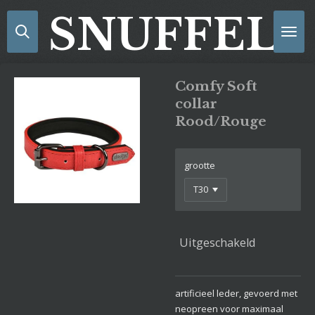
Ga
SNUFFELS
direct
naar
de
hoofdinhoud
Comfy Soft
collar
Rood/Rouge
grootte
Uitgeschakeld
artificieel leder, gevoerd met
neopreen voor maximaal