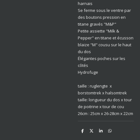
harnais
Se ferme sous le ventre par
des boutons pression en
titane gravés "M&P"
Petite assiette "Milk &
Pepper" en titane et écusson
blaize "M" cousu sur le haut
du dos
Élégantes poches sur les
côtés
Hydrofuge
taille : ruglengte x
borstomtrek x halsomtrek
taille: longueur du dos x tour
de poitrine x tour de cou
26cm : 25cm x 26-28cm x 22cm
D
D
S
D
e
e
h
e