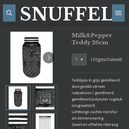
Ga
SNUFFELS
direct
naar
de
hoofdinhoud
Milk&Pepper
Teddy 26cm
Uitgeschakeld
Teddyjas in grijs gemêleerd
doorgestikt vilt met
ruitpatroon / gemêleerd
gemêleerd polyester rugstuk
(visgraatstof)
Lichtbeige zachte microfur
als binnenvoering
Zwart en offwhite ribkraag