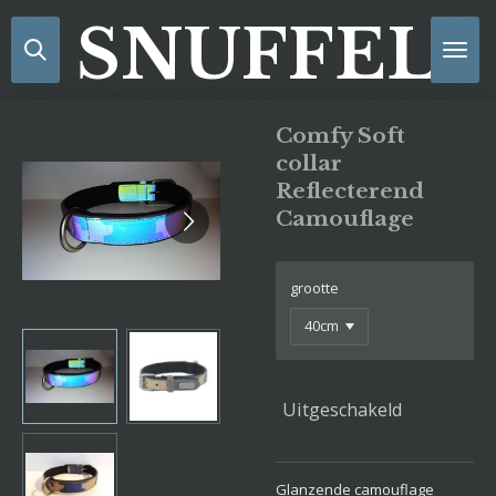
Ga
SNUFFELS
direct
naar
de
hoofdinhoud
Comfy Soft
collar
Reflecterend
Camouflage
grootte
Uitgeschakeld
Glanzende camouflage