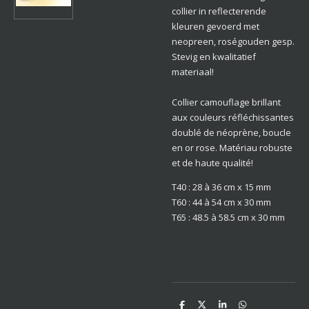
collier in reflecterende
kleuren gevoerd met
neopreen, roségouden gesp.
Stevig en kwalitatief
materiaal!
Collier camouflage brillant
aux couleurs réfléchissantes
doublé de néoprène, boucle
en or rose. Matériau robuste
et de haute qualité!
T40 : 28 à 36 cm x 15 mm
T60 : 44 à 54 cm x 30 mm
T65 : 48.5 à 58.5 cm x 30 mm
D
D
S
D