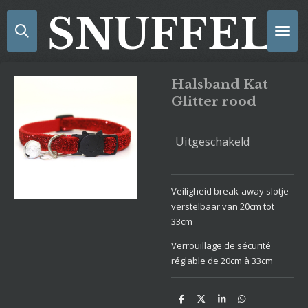
Ga
SNUFFELS
direct
naar
de
hoofdinhoud
Halsband Kat
Glitter rood
Uitgeschakeld
Veiligheid break-away slotje
verstelbaar van 20cm tot
33cm
Verrouillage de sécurité
réglable de 20cm à 33cm
D
D
S
D