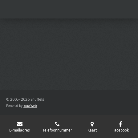
e
e
h
e
l
e
a
l
e
l
r
e
n
e
n
© 2005- 2026 Snuffels
Powered by
JouwWeb
E-mailadres
Telefoonnummer
Kaart
Facebook