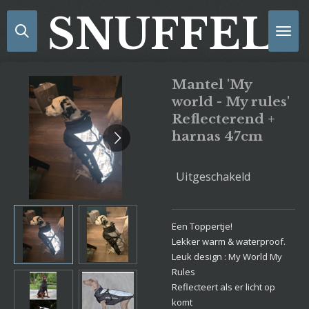
Ga
SNUFFELS
direct
naar
de
hoofdinhoud
Mantel 'My
world - My rules'
Reflecterend +
harnas 47cm
Uitgeschakeld
Een Toppertje!
Lekker warm & waterproof.
Leuk design : My World My
Rules
Reflecteert als er licht op
komt