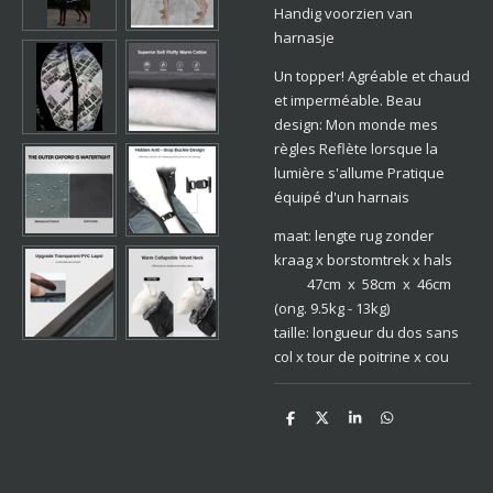
Handig voorzien van
harnasje
Un topper!
Agréable et chaud
et imperméable.
Beau
design: Mon monde mes
règles
Reflète lorsque la
lumière s'allume
Pratique
équipé d'un harnais
maat: lengte rug zonder
kraag x borstomtrek x hals
47cm x 58cm x 46cm
(ong. 9.5kg - 13kg)
taille: longueur du dos sans
col x tour de poitrine x cou
D
D
S
D
e
e
h
e
l
e
a
l
e
l
r
e
n
e
n