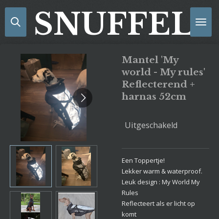
Ga
SNUFFELS
direct
naar
de
hoofdinhoud
Mantel 'My
world - My rules'
Reflecterend +
harnas 52cm
Uitgeschakeld
Een Toppertje!
Lekker warm & waterproof.
Leuk design : My World My
Rules
Reflecteert als er licht op
komt