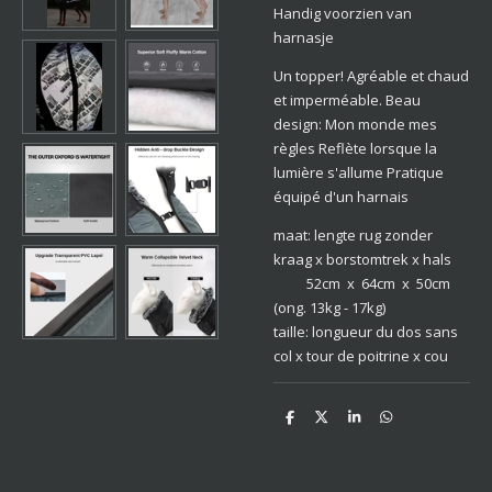
Handig voorzien van
harnasje
Un topper!
Agréable et chaud
et imperméable.
Beau
design: Mon monde mes
règles
Reflète lorsque la
lumière s'allume
Pratique
équipé d'un harnais
maat: lengte rug zonder
kraag x borstomtrek x hals
52cm x 64cm x 50cm
(ong. 13kg - 17kg)
taille: longueur du dos sans
col x tour de poitrine x cou
D
D
S
D
e
e
h
e
l
e
a
l
e
l
r
e
n
e
n