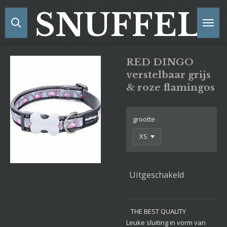
Ga
SNUFFELS
direct
naar
de
hoofdinhoud
RED DINGO
verstelbaar grijs
& roze flamingos
grootte
Uitgeschakeld
THE BEST QUALITY
Leuke sluiting in vorm van