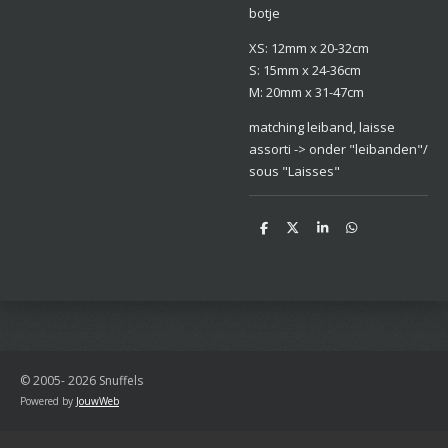
botje
XS: 12mm x 20-32cm
S: 15mm x 24-36cm
M: 20mm x 31-47cm
matching leiband, laisse
assorti -> onder "leibanden"/
sous "Laisses"
D
D
S
D
e
e
h
e
l
e
a
l
e
l
r
e
n
e
n
© 2005- 2026 Snuffels
Powered by
JouwWeb