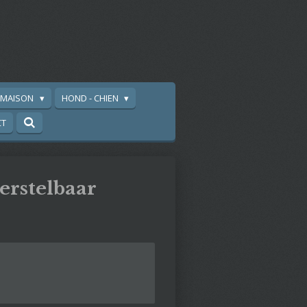
A MAISON
HOND - CHIEN
CT
rstelbaar