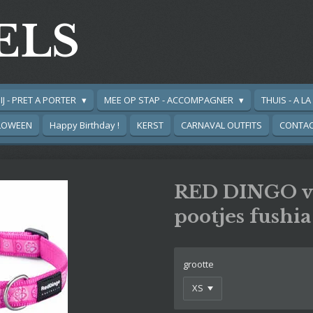
ELS
IJ - PRET A PORTER
MEE OP STAP - ACCOMPAGNER
THUIS - A L
LOWEEN
Happy Birthday !
KERST
CARNAVAL OUTFITS
CONTA
RED DINGO ve
pootjes fushia
grootte