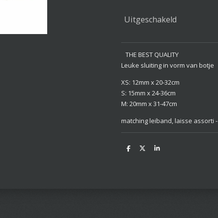
Uitgeschakeld
THE BEST QUALITY
Leuke sluiting in vorm van botje
XS: 12mm x 20-32cm
S: 15mm x 24-36cm
M: 20mm x 31-47cm
matching leiband, laisse assorti
D
D
S
e
e
h
l
e
a
e
l
r
n
e