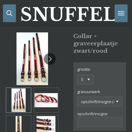
Ga
SNUFFELS
direct
naar
de
hoofdinhoud
Collar +
graveerplaatje
zwart/rood
grootte
gravuurwerk
opschrift/insigne