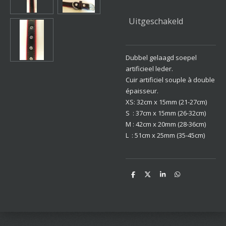
Uitgeschakeld
Dubbel gelaagd soepel
artificieel leder.
Cuir artificiel souple à double
épaisseur.
XS: 32cm x 15mm (21-27cm)
S : 37cm x 15mm (26-32cm)
M : 42cm x 20mm (28-36cm)
L : 51cm x 25mm (35-45cm)
D
D
S
D
e
e
h
e
l
e
a
l
e
l
r
e
n
e
n