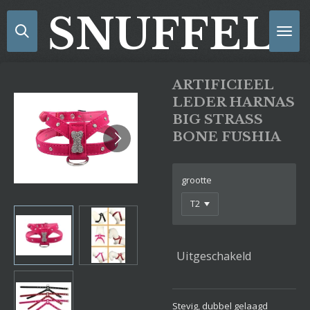
Ga
SNUFFELS
direct
naar
de
hoofdinhoud
ARTIFICIEEL
LEDER HARNAS
BIG STRASS
BONE FUSHIA
grootte
Uitgeschakeld
Stevig, dubbel gelaagd