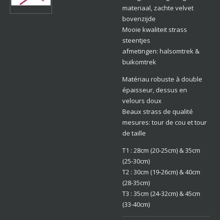
materiaal, zachte velvet
bovenzijde
Mooie kwaliteit strass
steentjes
afmetingen: halsomtrek &
buikomtrek
Matériau robuste à double
épaisseur, dessus en
velours doux
Beaux strass de qualité
mesures: tour de cou et tour
de taille
T1 : 28cm (20-25cm) & 35cm
(25-30cm)
T2 : 30cm (19-26cm) & 40cm
(28-35cm)
T3 : 35cm (24-32cm) & 45cm
(33-40cm)