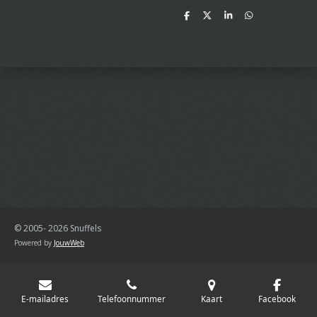
D
D
S
D
e
e
h
e
l
e
a
l
e
l
r
e
n
e
n
© 2005- 2026 Snuffels
Powered by
JouwWeb
E-mailadres
Telefoonnummer
Kaart
Facebook