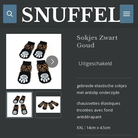
Ga
SNUFFELS
direct
naar
de
hoofdinhoud
Sokjes Zwart
Goud
Uitgeschakeld
gebreide elastische sokjes
met antislip onderzijde
chaussettes élastiques
tricotées avec fond
antidérapant
XXL : 14cm x 4.5cm