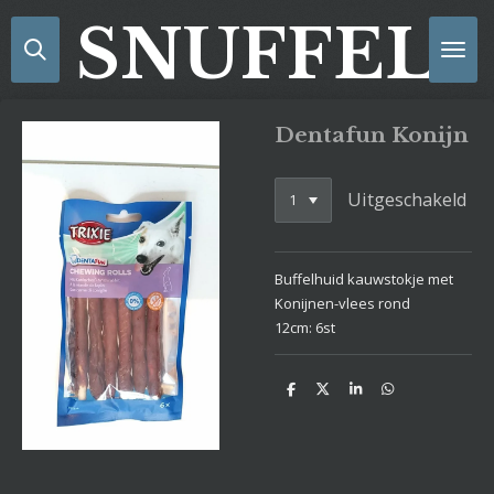
Ga
SNUFFELS
direct
naar
de
hoofdinhoud
Dentafun Konijn
Uitgeschakeld
Buffelhuid kauwstokje met
Konijnen-vlees rond
12cm: 6st
D
D
S
D
e
e
h
e
l
e
a
l
e
l
r
e
n
e
n