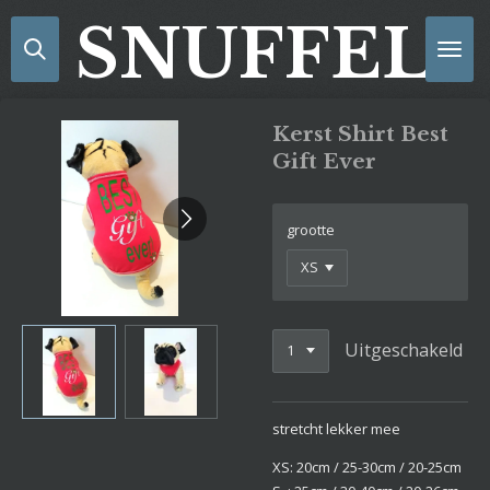
Ga
SNUFFELS
direct
naar
de
hoofdinhoud
Kerst Shirt Best
Gift Ever
grootte
Uitgeschakeld
stretcht lekker mee
XS: 20cm / 25-30cm / 20-25cm