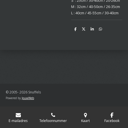
S : 25cm / 30-40cm / 20-26cm
M : 32cm / 40-50cm / 26-35cm
L : 40cm / 45-55cm / 30-40cm
D
D
S
D
e
e
h
e
l
e
a
l
e
l
r
e
n
e
n
© 2005- 2026 Snuffels
Powered by
JouwWeb
E-mailadres
Telefoonnummer
Kaart
Facebook