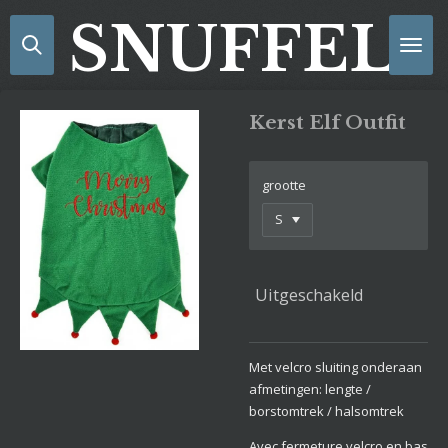
Ga
SNUFFELS
direct
naar
de
hoofdinhoud
Kerst Elf Outfit
grootte
Uitgeschakeld
Met velcro sluiting onderaan
afmetingen: lengte /
borstomtrek / halsomtrek
Avec fermeture velcro en bas