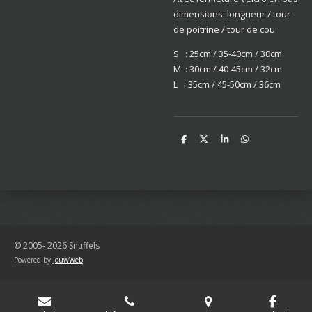
dimensions: longueur / tour
de poitrine / tour de cou
S : 25cm / 35-40cm / 30cm
M : 30cm / 40-45cm / 32cm
L : 35cm / 45-50cm / 36cm
D
D
S
D
e
e
h
e
l
e
a
l
e
l
r
e
n
e
n
© 2005- 2026 Snuffels
Powered by
JouwWeb