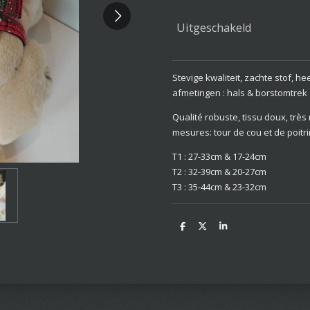
Uitgeschakeld
Stevige kwaliteit, zachte stof, he
afmetingen : hals & borstomtrek
Qualité robuste, tissu doux, trè
mesures: tour de cou et de poitr
T1 : 27-33cm & 17-24cm
T2 : 32-39cm & 20-27cm
T3 : 35-44cm & 23-32cm
D
D
S
e
e
h
l
e
a
e
l
r
n
e