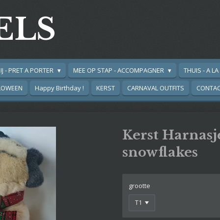
ELS
IJ - PRET A PORTER
MEE OP STAP - ACCOMPAGNER
THUIS - A L
LOWEEN
Happy Birthday !
KERST
CARNAVAL OUTFITS
CONTA
Kerst Harnasj
snowflakes
grootte