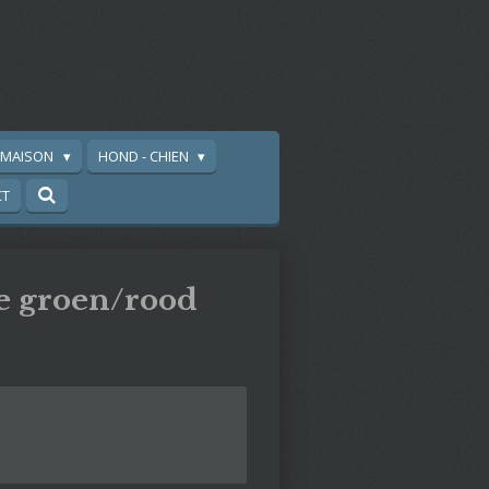
A MAISON
HOND - CHIEN
CT
e groen/rood