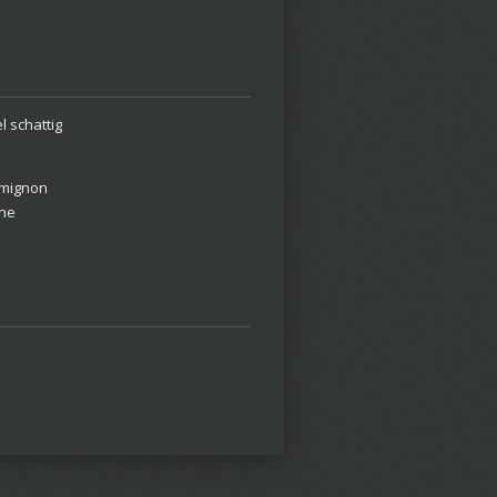
el schattig
s mignon
ine