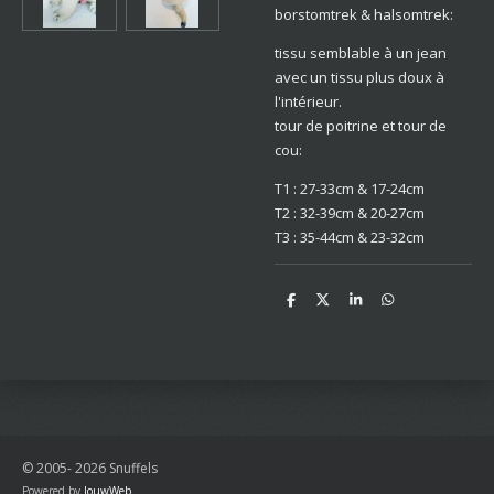
borstomtrek & halsomtrek:
tissu semblable à un jean
avec un tissu plus doux à
l'intérieur.
tour de poitrine et tour de
cou:
T1 : 27-33cm & 17-24cm
T2 : 32-39cm & 20-27cm
T3 : 35-44cm & 23-32cm
D
D
S
D
e
e
h
e
l
e
a
l
e
l
r
e
n
e
n
© 2005- 2026 Snuffels
Powered by
JouwWeb