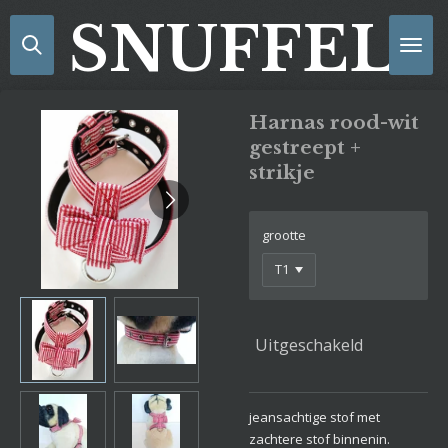
Ga
SNUFFELS
direct
naar
de
hoofdinhoud
Harnas rood-wit
gestreept +
strikje
grootte
Uitgeschakeld
jeansachtige stof met
zachtere stof binnenin.