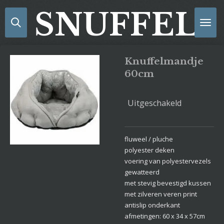
Ga
SNUFFELS
direct
naar
de
hoofdinhoud
Knuffelmandje
60cm
Uitgeschakeld
fluweel / pluche
polyester deken
voering van polyestervezels
gewatteerd
met stevig bevestigd kussen
met zilveren veren print
antislip onderkant
afmetingen: 60 x 34 x 57cm