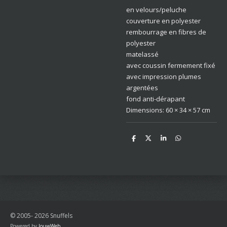
en velours/peluche
couverture en polyester
rembourrage en fibres de
polyester
matelassé
avec coussin fermement fixé
avec impression plumes
argentées
fond anti-dérapant
Dimensions: 60 × 34 × 57 cm
D
D
S
D
e
e
h
e
l
e
a
l
e
l
r
e
n
e
n
© 2005- 2026 Snuffels
Powered by
JouwWeb