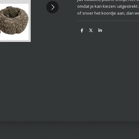
omdat je kan kiezen: uitgestrekt
of snoer het koordje aan, dan w
D
D
S
e
e
h
l
e
a
e
l
r
n
e