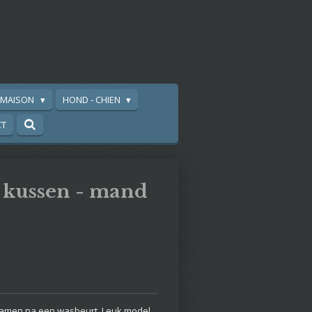
A MAISON
HOND - CHIEN
CT
e kussen - mand
t samen na een wasbeurt. Leuk model