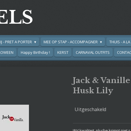
ELS
IJ - PRET A PORTER
MEE OP STAP - ACCOMPAGNER
THUIS - A L
LOWEEN
Happy Birthday !
KERST
CARNAVAL OUTFITS
CONTA
Jack & Vanill
Husk Lily
Uitgeschakeld
J&V kwaliteit, pluche krimpt nie