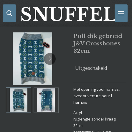
Ga
SNUFFELS
direct
naar
de
hoofdinhoud
Pull dik gebreid
J&V Crossbones
32cm
Uitgeschakeld
Met opening voor harnas,
avec ouverture pour l
harnais
Acryl
ruglengte zonder kraag:
32cm
borstomtrek: 32-40cm