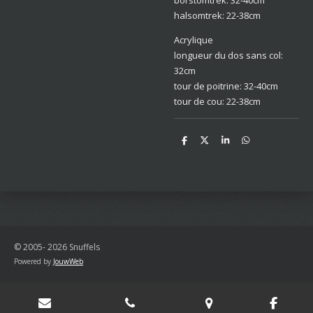
halsomtrek: 22-38cm
Acrylique
longueur du dos sans col:
32cm
tour de poitrine: 32-40cm
tour de cou: 22-38cm
D
D
S
D
e
e
h
e
l
e
a
l
e
l
r
e
n
e
n
© 2005- 2026 Snuffels
Powered by
JouwWeb