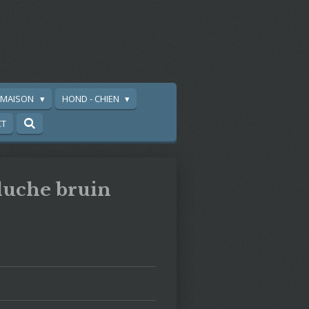
A MAISON
HOND - CHIEN
CT
luche bruin