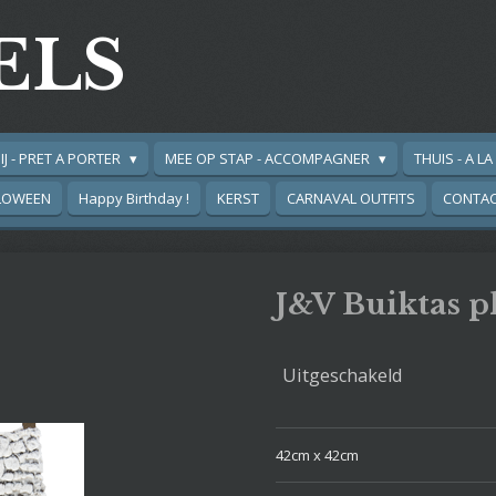
ELS
IJ - PRET A PORTER
MEE OP STAP - ACCOMPAGNER
THUIS - A L
LOWEEN
Happy Birthday !
KERST
CARNAVAL OUTFITS
CONTA
J&V Buiktas p
Uitgeschakeld
42cm x 42cm