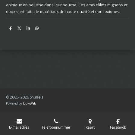
animaux en peluche dans leur bouche. Ces amis câlins mignons et
doux sont faits de matériaux de haute qualité et non toxiques.
D
D
S
D
e
e
h
e
l
e
a
l
e
l
r
e
n
e
n
© 2005- 2026 Snuffels
Powered by
JouwWeb
E-mailadres
Telefoonnummer
Kaart
Facebook