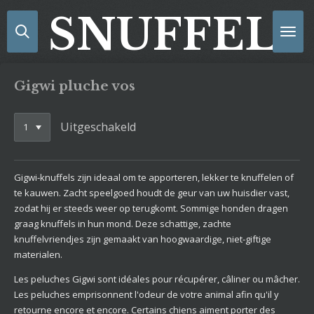
Ga
SNUFFELS
direct
naar
de
hoofdinhoud
Gigwi pluche vos
Uitgeschakeld
Gigwi-knuffels zijn ideaal om te apporteren, lekker te knuffelen of
te kauwen. Zacht speelgoed houdt de geur van uw huisdier vast,
zodat hij er steeds weer op terugkomt. Sommige honden dragen
graag knuffels in hun mond. Deze schattige, zachte
knuffelvriendjes zijn gemaakt van hoogwaardige, niet-giftige
materialen.
Les peluches Gigwi sont idéales pour récupérer, câliner ou mâcher.
Les peluches emprisonnent l'odeur de votre animal afin qu'il y
retourne encore et encore. Certains chiens aiment porter des