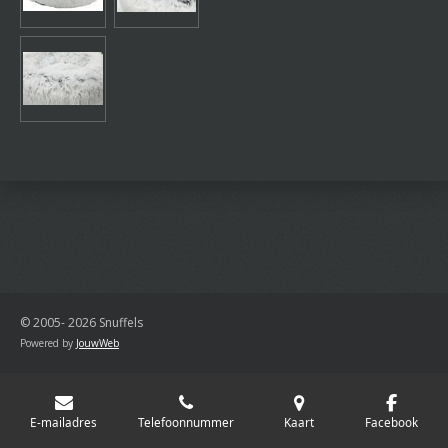
n
e
n
© 2005- 2026 Snuffels
Powered by
JouwWeb
E-mailadres
Telefoonnummer
Kaart
Facebook