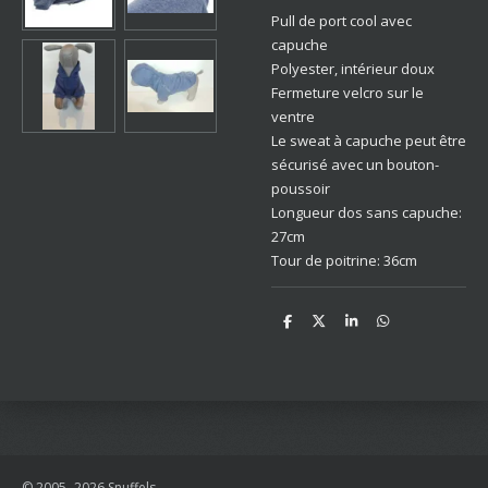
Pull de port cool avec
capuche
Polyester, intérieur doux
Fermeture velcro sur le
ventre
Le sweat à capuche peut être
sécurisé avec un bouton-
poussoir
Longueur dos sans capuche:
27cm
Tour de poitrine: 36cm
D
D
S
D
e
e
h
e
l
e
a
l
e
l
r
e
n
e
n
© 2005- 2026 Snuffels