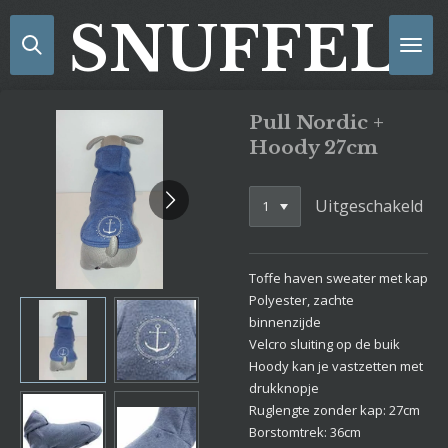
Ga
SNUFFELS
direct
naar
de
hoofdinhoud
Pull Nordic +
Hoody 27cm
Uitgeschakeld
Toffe haven sweater met kap
Polyester, zachte
binnenzijde
Velcro sluiting op de buik
Hoody kan je vastzetten met
drukknopje
Ruglengte zonder kap: 27cm
Borstomtrek: 36cm