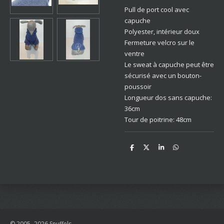
Pull de port cool avec
capuche
Polyester, intérieur doux
Fermeture velcro sur le
ventre
Le sweat à capuche peut être
sécurisé avec un bouton-
poussoir
Longueur dos sans capuche:
36cm
Tour de poitrine: 48cm
D
D
S
D
e
e
h
e
l
e
a
l
e
l
r
e
n
e
n
© 2005- 2026 Snuffels