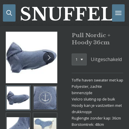
Ga
SNUFFELS
direct
naar
de
hoofdinhoud
Pull Nordic +
Hoody 36cm
Uitgeschakeld
Toffe haven sweater met kap
Polyester, zachte
binnenzijde
Velcro sluiting op de buik
Hoody kan je vastzetten met
drukknopje
Ruglengte zonder kap: 36cm
Borstomtrek: 48cm