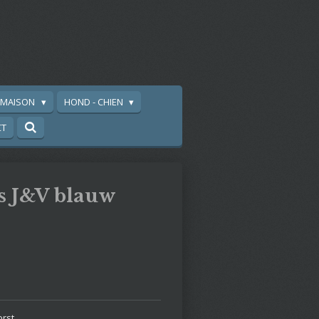
A MAISON
HOND - CHIEN
CT
s J&V blauw
orst