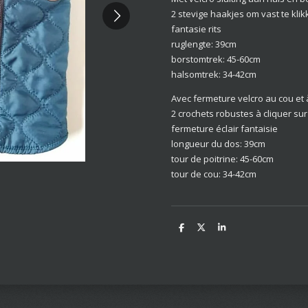
2 stevige haakjes om vast te kli
fantasie rits
ruglengte: 39cm
borstomtrek: 45-60cm
halsomtrek: 34-42cm
Avec fermeture velcro au cou et à
2 crochets robustes à cliquer sur 
fermeture éclair fantaisie
longueur du dos: 39cm
tour de poitrine: 45-60cm
tour de cou: 34-42cm
D
D
S
e
e
h
l
e
a
e
l
r
n
e