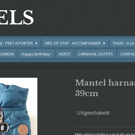
ELS
IJ - PRET A PORTER
MEE OP STAP - ACCOMPAGNER
THUIS - A L
LOWEEN
Happy Birthday !
KERST
CARNAVAL OUTFITS
CONTA
Mantel harna
39cm
Uitgeschakeld
Met velcro sluiting aan hals en b