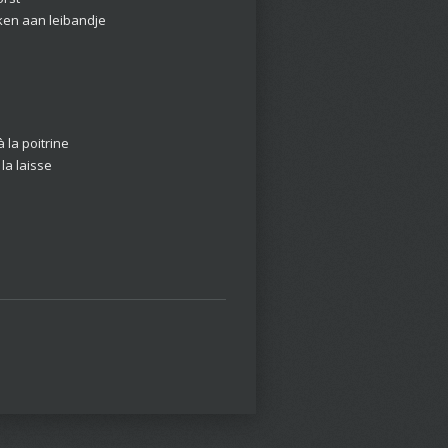
kken aan leibandje
 la poitrine
la laisse