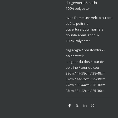
dik gevoerd & zacht
100% polyester
avec fermeture velcro au cou
et à la poitrine
ouverture pour harnais
doublé épais et doux
100% Polyester
ruglengte / borstomtrek /
halsomtrek
longeur du dos / tour de
poitrine / tour de cou
39cm / 47-58cm / 38-48cm
32cm / 44-52cm / 35-39cm
27cm / 38-44cm / 28-36cm
23cm / 34-42cm / 25-30cm
D
D
S
D
e
e
h
e
l
e
a
l
e
l
r
e