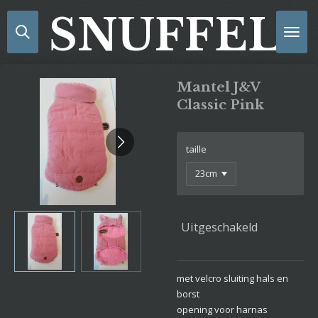
Ga
SNUFFELS
direct
naar
de
hoofdinhoud
Mantel J&V
Classic Pink
taille
Uitgeschakeld
met velcro sluiting hals en
borst
opening voor harnas