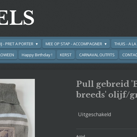
ELS
IJ - PRET A PORTER
MEE OP STAP - ACCOMPAGNER
THUIS - A L
LOWEEN
Happy Birthday !
KERST
CARNAVAL OUTFITS
CONTA
Pull gebreid 'B
breeds' olijf/
Uitgeschakeld
Acryl