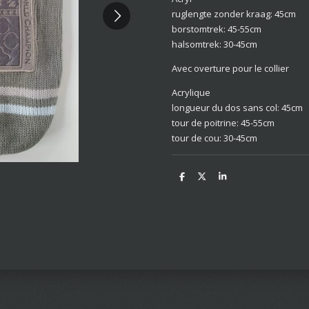
ruglengte zonder kraag: 45cm
borstomtrek: 45-55cm
halsomtrek: 30-45cm
Avec overture pour le collier
Acrylique
longueur du dos sans col: 45cm
tour de poitrine: 45-55cm
tour de cou: 30-45cm
D
D
S
e
e
h
l
e
a
e
l
r
n
e