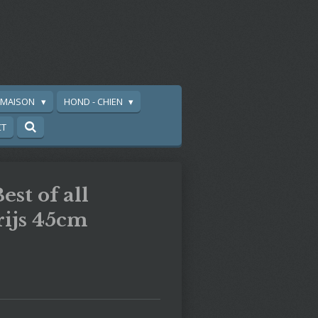
A MAISON
HOND - CHIEN
CT
est of all
grijs 45cm