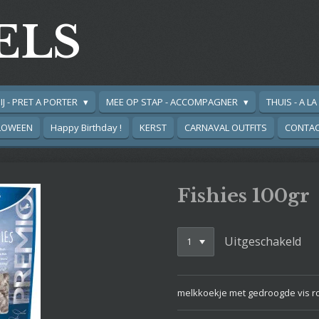
ELS
IJ - PRET A PORTER
MEE OP STAP - ACCOMPAGNER
THUIS - A L
LOWEEN
Happy Birthday !
KERST
CARNAVAL OUTFITS
CONTA
Fishies 100gr
Uitgeschakeld
melkkoekje met gedroogde vis r