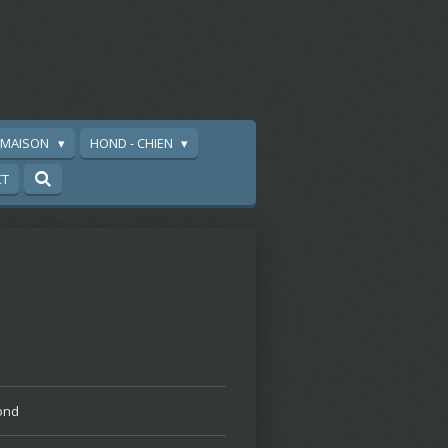
A MAISON
HOND - CHIEN
CT
ond