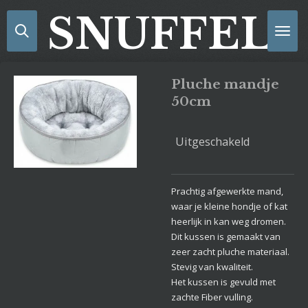
Ga
SNUFFELS
direct
naar
de
hoofdinhoud
Pluche mandje
50cm
Uitgeschakeld
Prachtig afgewerkte mand,
waar je kleine hondje of kat
heerlijk in kan weg dromen.
Dit kussen is gemaakt van
zeer zacht pluche materiaal.
Stevig van kwaliteit.
Het kussen is gevuld met
zachte Fiber vulling.