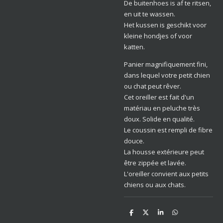
De buitenhoes is af te ritsen,
en uit te wassen.
Het kussen is geschikt voor
kleine hondjes of voor
katten.
Panier magnifiquement fini,
dans lequel votre petit chien
ou chat peut rêver.
Cet oreiller est fait d'un
matériau en peluche très
doux. Solide en qualité.
Le coussin est rempli de fibre
douce.
La housse extérieure peut
être zippée et lavée.
L'oreiller convient aux petits
chiens ou aux chats.
D
D
S
D
e
e
h
e