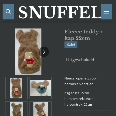
Ga
SNUFFELS
direct
naar
de
hoofdinhoud
Fleece teddy +
kap 22cm
Sale!
Uitgeschakeld
Fleece, opening voor
harnasje voorzien
ruglengte: 22cm
borstomtrek: 35cm
halsomtrek: 25cm