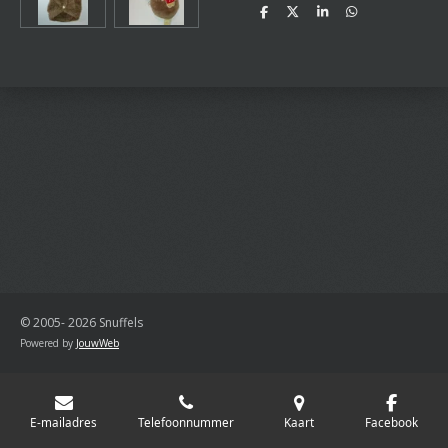
D
D
S
D
e
e
h
e
l
e
a
l
e
l
r
e
n
e
n
© 2005- 2026 Snuffels
Powered by
JouwWeb
E-mailadres
Telefoonnummer
Kaart
Facebook