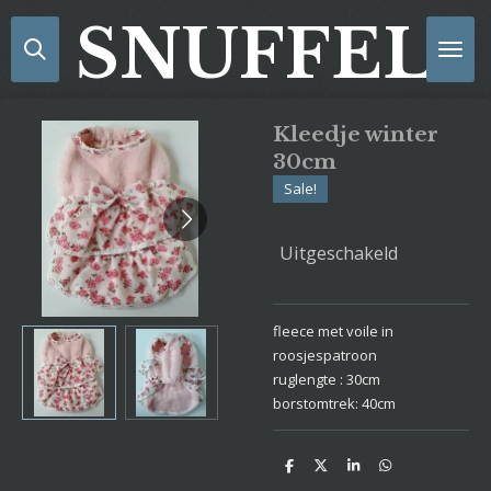
Ga
SNUFFELS
direct
naar
de
hoofdinhoud
Kleedje winter
30cm
Sale!
Uitgeschakeld
fleece met voile in
roosjespatroon
ruglengte : 30cm
borstomtrek: 40cm
D
D
S
D
e
e
h
e