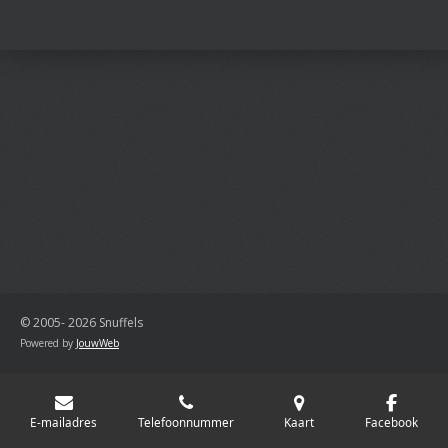
l
e
a
l
e
l
r
e
n
e
n
© 2005- 2026 Snuffels
Powered by
JouwWeb
E-mailadres
Telefoonnummer
Kaart
Facebook