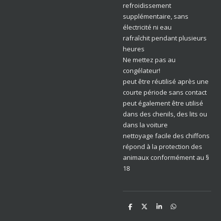
refroidissement
supplémentaire, sans
électricité ni eau
rafraîchit pendant plusieurs
heures
Ne mettez pas au
congélateur!
peut être réutilisé après une
courte période sans contact
peut également être utilisé
dans des chenils, des lits ou
dans la voiture
nettoyage facile des chiffons
répond à la protection des
animaux conformément au §
18
D
D
S
D
e
e
h
e