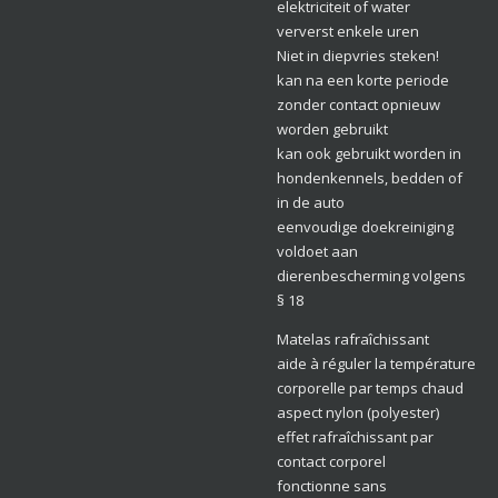
elektriciteit of water
ververst enkele uren
Niet in diepvries steken!
kan na een korte periode
zonder contact opnieuw
worden gebruikt
kan ook gebruikt worden in
hondenkennels, bedden of
in de auto
eenvoudige doekreiniging
voldoet aan
dierenbescherming volgens
§ 18
Matelas rafraîchissant
aide à réguler la température
corporelle par temps chaud
aspect nylon (polyester)
effet rafraîchissant par
contact corporel
fonctionne sans