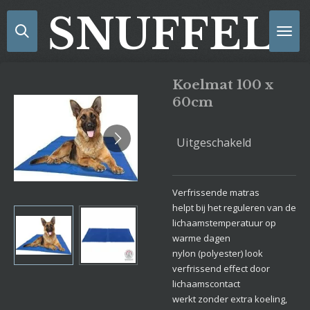
Ga
SNUFFELS
direct
naar
de
hoofdinhoud
Koelmat 100 x
60cm
Uitgeschakeld
Verfrissende matras
helpt bij het reguleren van de
lichaamstemperatuur op
warme dagen
nylon (polyester) look
verfrissend effect door
lichaamscontact
werkt zonder extra koeling,