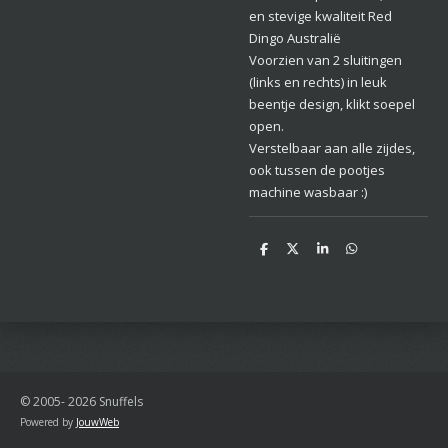
en stevige kwaliteit Red
Dingo Australië
Voorzien van 2 sluitingen
(links en rechts) in leuk
beentje design, klikt soepel
open.
Verstelbaar aan alle zijdes,
ook tussen de pootjes
machine wasbaar :)
D
D
S
D
e
e
h
e
l
e
a
l
e
l
r
e
n
e
n
© 2005- 2026 Snuffels
Powered by
JouwWeb