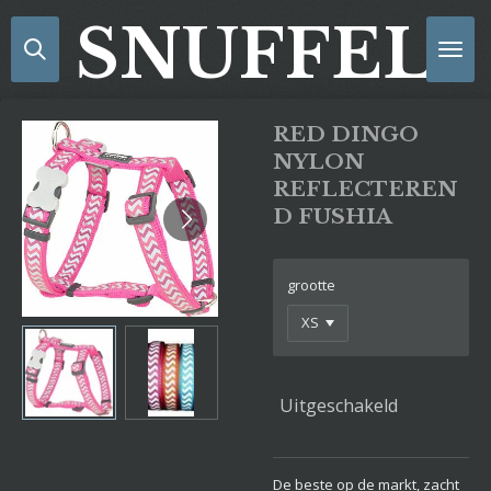
Ga
SNUFFELS
direct
naar
de
hoofdinhoud
RED DINGO
NYLON
REFLECTEREN
D FUSHIA
grootte
Uitgeschakeld
De beste op de markt, zacht