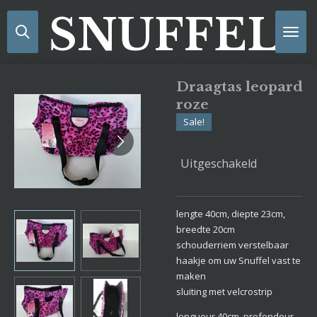
Ga
SNUFFELS
direct
naar
de
hoofdinhoud
Draagtas leopard
roze
Sale!
Uitgeschakeld
lengte 40cm, diepte 23cm,
breedte 20cm
schouderriem verstelbaar
haakje om uw Snuffel vast te
maken
sluiting met velcrostrip
longueur 40cm, profondeur