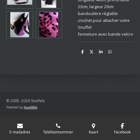
23cm, largeur 20cm
bandoulière réglable
crochet pour attacher votre
Snuffel
fermeture avec bande velcro
D
D
S
D
e
e
h
e
l
e
a
l
e
l
r
e
n
e
n
© 2005- 2026 Snuffels
Powered by
JouwWeb
E-mailadres
Telefoonnummer
Kaart
Facebook