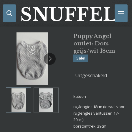
Ga
SNUFFELS
direct
naar
de
hoofdinhoud
Puppy Angel
outlet: Dots
grijs/wit 18cm
Sale!
Uitgeschakeld
katoen
ruglengte : 18cm (ideaal voor
ruglengtes vantussen 17-
20cm)
borstomtrek: 29cm