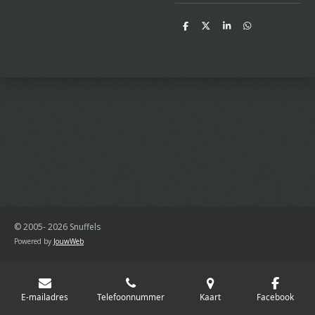
D
D
S
D
e
e
h
e
l
e
a
l
e
l
r
e
n
e
n
© 2005- 2026 Snuffels
Powered by
JouwWeb
E-mailadres
Telefoonnummer
Kaart
Facebook