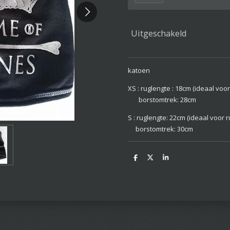
Uitgeschakeld
katoen
XS : ruglengte : 18cm (ideaal vo
borstomtrek: 28cm
S : ruglengte: 22cm (ideaal voor
borstomtrek: 30cm
D
D
S
e
e
h
l
e
a
e
l
r
n
e