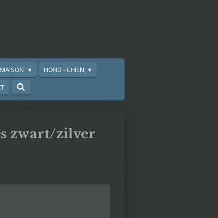
A MAISON
HOND - CHIEN
CT
 zwart/zilver