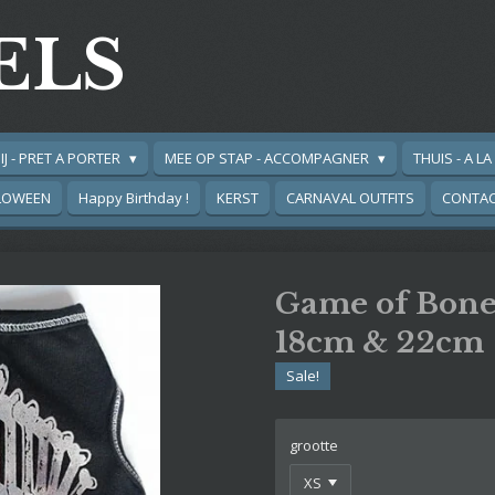
ELS
IJ - PRET A PORTER
MEE OP STAP - ACCOMPAGNER
THUIS - A L
LOWEEN
Happy Birthday !
KERST
CARNAVAL OUTFITS
CONTA
Game of Bones
18cm & 22cm
Sale!
grootte