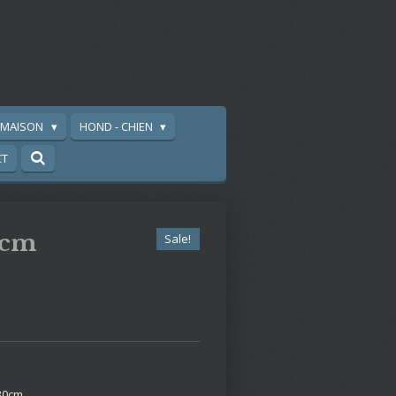
A MAISON
HOND - CHIEN
CT
5cm
Sale!
 30cm