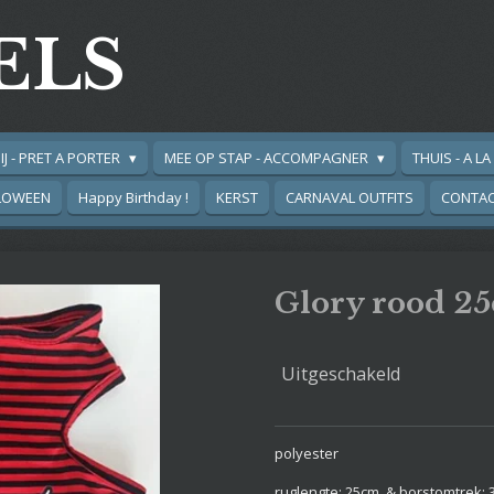
ELS
IJ - PRET A PORTER
MEE OP STAP - ACCOMPAGNER
THUIS - A L
LOWEEN
Happy Birthday !
KERST
CARNAVAL OUTFITS
CONTA
Glory rood 2
Uitgeschakeld
polyester
ruglengte: 25cm & borstomtrek: